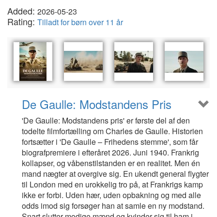
Added:
2026-05-23
Rating:
Tilladt for børn over 11 år
De Gaulle: Modstandens Pris
'De Gaulle: Modstandens pris' er første del af den
todelte filmfortælling om Charles de Gaulle. Historien
fortsætter i 'De Gaulle – Frihedens stemme', som får
biografpremiere i efteråret 2026. Juni 1940. Frankrig
kollapser, og våbenstilstanden er en realitet. Men én
mand nægter at overgive sig. En ukendt general flygter
til London med en urokkelig tro på, at Frankrigs kamp
ikke er forbi. Uden hær, uden opbakning og med alle
odds imod sig forsøger han at samle en ny modstand.
Snart slutter modige mænd og kvinder sig til ham i