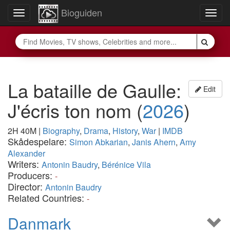
Bioguiden
Toggle
Togg
navigation
navig
La bataille de Gaulle:
Edit
J'écris ton nom
(
2026
)
2H 40M
|
Biography
,
Drama
,
History
,
War
|
IMDB
Skådespelare:
Simon Abkarian
,
Janis Ahern
,
Amy
Alexander
Writers:
Antonin Baudry
,
Bérénice Vila
Producers:
-
Director:
Antonin Baudry
Related Countries:
-
Danmark