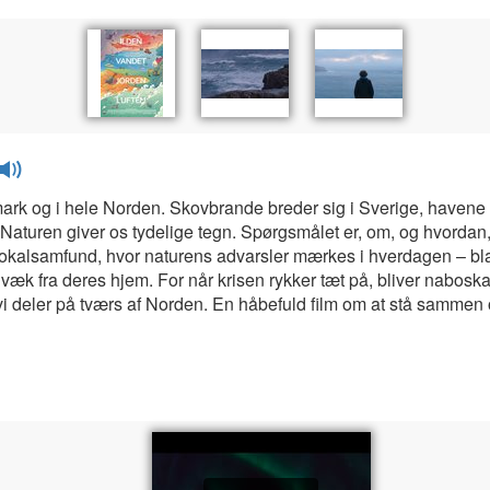
ark og i hele Norden. Skovbrande breder sig i Sverige, havene
 Naturen giver os tydelige tegn. Spørgsmålet er, om, og hvorda
okalsamfund, hvor naturens advarsler mærkes i hverdagen – bland
væk fra deres hjem. For når krisen rykker tæt på, bliver nabosk
 vi deler på tværs af Norden. En håbefuld film om at stå sammen o