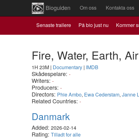
Bioguiden
Om oss
Kontakta oss
Senaste trailere
Pä bio just nu
Kommer s
Fire, Water, Earth, Ai
1H 23M
|
Documentary
|
IMDB
Skådespelare:
-
Writers:
-
Producers:
-
Directors:
Phie Ambo
,
Ewa Cederstam
,
Janne 
Related Countries:
-
Danmark
Added:
2026-02-14
Rating:
Tilladt for alle