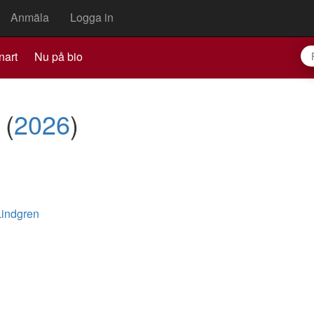
Anmäla
Logga in
nart
Nu på bio
r
(
2026
)
Lindgren