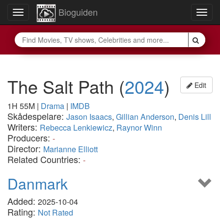
Bioguiden
Toggle
Togg
navigation
navig
The Salt Path
(
2024
)
Edit
1H 55M
|
Drama
|
IMDB
Skådespelare:
Jason Isaacs
,
Gillian Anderson
,
Denis Lill
Writers:
Rebecca Lenkiewicz
,
Raynor Winn
Producers:
-
Director:
Marianne Elliott
Related Countries:
-
Danmark
Added:
2025-10-04
Rating:
Not Rated