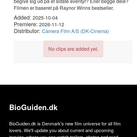
begive sig ud på et sidste eventyr? Eller begge dele?
Filmen er baseret på Raynor Winns bestseller.
Added:
2025-10-04
Premiere:
2026-11-12
Distributor:
Camera Film A/S (DK-Cinema)
No clips are added yet.
BioGuiden.dk
BioGuiden.dk is Denmark's new film universe for all film
lovers. We'll update you about current and upcoming
movies, where you can watch trailers, photos and read