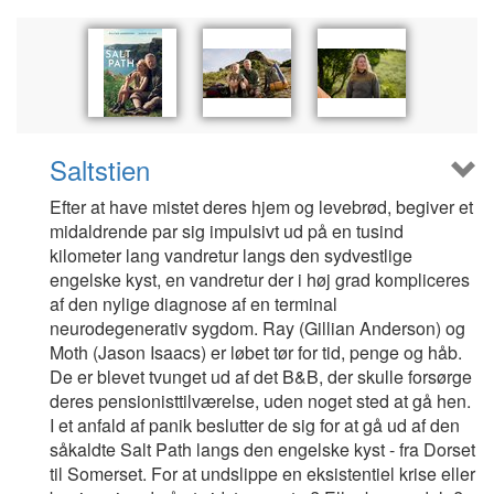
Saltstien
Efter at have mistet deres hjem og levebrød, begiver et
midaldrende par sig impulsivt ud på en tusind
kilometer lang vandretur langs den sydvestlige
engelske kyst, en vandretur der i høj grad kompliceres
af den nylige diagnose af en terminal
neurodegenerativ sygdom. Ray (Gillian Anderson) og
Moth (Jason Isaacs) er løbet tør for tid, penge og håb.
De er blevet tvunget ud af det B&B, der skulle forsørge
deres pensionisttilværelse, uden noget sted at gå hen.
I et anfald af panik beslutter de sig for at gå ud af den
såkaldte Salt Path langs den engelske kyst - fra Dorset
til Somerset. For at undslippe en eksistentiel krise eller