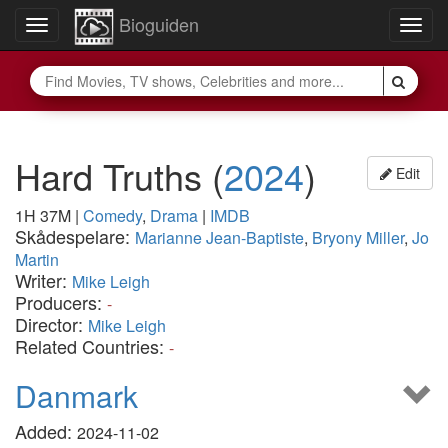
Bioguiden
Toggle
Togg
navigation
navig
Hard Truths
(
2024
)
Edit
1H 37M
|
Comedy
,
Drama
|
IMDB
Skådespelare:
Marianne Jean-Baptiste
,
Bryony Miller
,
Jo
Martin
Writer:
Mike Leigh
Producers:
-
Director:
Mike Leigh
Related Countries:
-
Danmark
Added:
2024-11-02