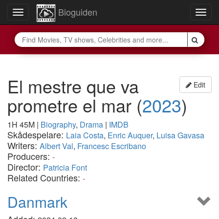
Bioguiden
Toggle
Togg
navigation
navig
El mestre que va
Edit
prometre el mar
(
2023
)
1H 45M
|
Biography
,
Drama
|
IMDB
Skådespelare:
Laia Costa
,
Enric Auquer
,
Luisa Gavasa
Writers:
Albert Val
,
Francesc Escribano
Producers:
-
Director:
Patricia Font
Related Countries:
-
Danmark