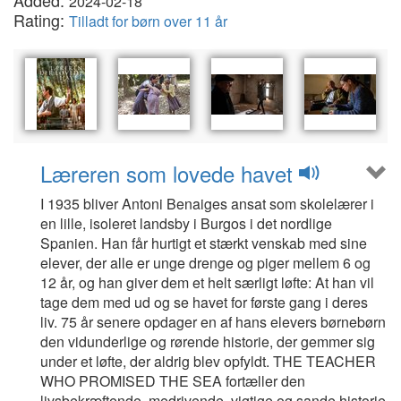
Added:
2024-02-18
Rating:
Tilladt for børn over 11 år
Læreren som lovede havet
I 1935 bliver Antoni Benaiges ansat som skolelærer i
en lille, isoleret landsby i Burgos i det nordlige
Spanien. Han får hurtigt et stærkt venskab med sine
elever, der alle er unge drenge og piger mellem 6 og
12 år, og han giver dem et helt særligt løfte: At han vil
tage dem med ud og se havet for første gang i deres
liv. 75 år senere opdager en af hans elevers børnebørn
den vidunderlige og rørende historie, der gemmer sig
under et løfte, der aldrig blev opfyldt. THE TEACHER
WHO PROMISED THE SEA fortæller den
livsbekræftende, medrivende, vigtige og sande historie