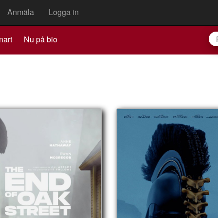
Anmäla
Logga in
nart
Nu på bio