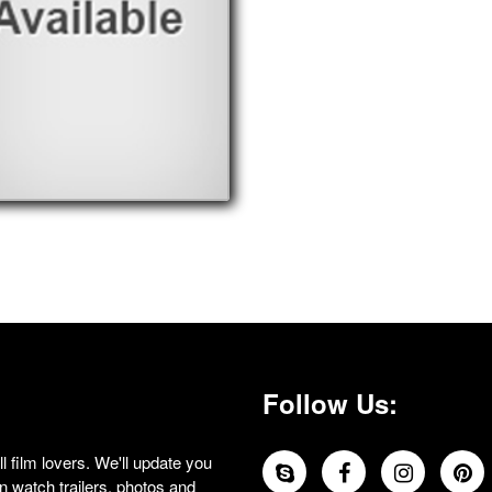
Follow Us:
 film lovers. We'll update you
 watch trailers, photos and