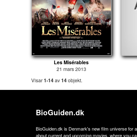
Les Misérables
21 mars 2013
Visar
1-14
av
14
objekt.
BioGuiden.dk
BioGuiden.dk is Denmark's new film universe for all
about current and upcoming movies, where you can