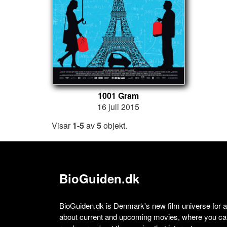
1001 Gram
16 juli 2015
Visar
1-5
av
5
objekt.
BioGuiden.dk
BioGuiden.dk is Denmark's new film universe for all
about current and upcoming movies, where you can