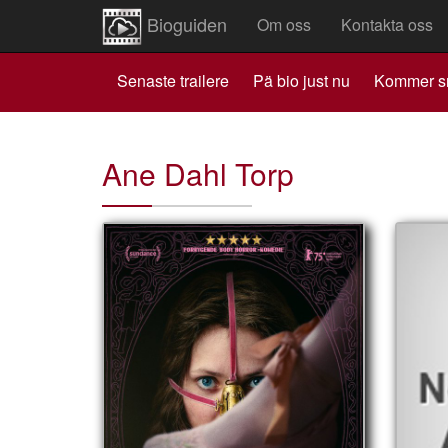
Bioguiden
Om oss
Kontakta oss
Senaste trailere
Pä bio just nu
Kommer s
Ane Dahl Torp