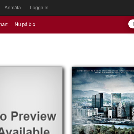
Anmäla
Logga in
nart
Nu på bio