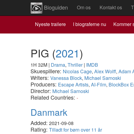
Bioguiden
Om os
Kontakt os
T
Nyeste trailere
I biograferne nu
Kommer s
PIG
(
2021
)
1H 32M
|
Drama
,
Thriller
|
IMDB
Skuespillere:
Nicolas Cage
,
Alex Wolff
,
Adam A
Writers:
Vanessa Block
,
Michael Sarnoski
Producers:
Escape Artists
,
AI-Film
,
BlockBox E
Director:
Michael Sarnoski
Related Countries:
-
Danmark
Added:
2021-09-08
Rating:
Tilladt for børn over 11 år