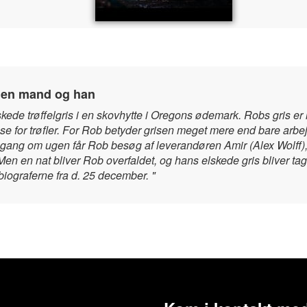
 en mand og han
de trøffelgris i en skovhytte i Oregons ødemark. Robs gris er ik
æse for trøfler. For Rob betyder grisen meget mere end bare arb
n gang om ugen får Rob besøg af leverandøren Amir (Alex Wolff), 
en en nat bliver Rob overfaldet, og hans elskede gris bliver tage
 biograferne fra d. 25 december. "