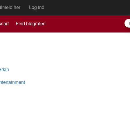
ilmeld her
Log ind
nart
Find biografen
rkin
ntertainment