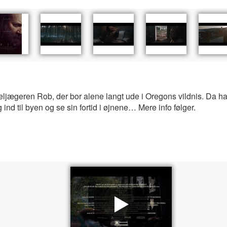
jægeren Rob, der bor alene langt ude i Oregons vildnis. Da hans
d til byen og se sin fortid i øjnene… Mere info følger.