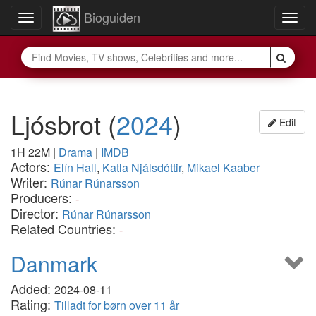
Bioguiden
Toggle
Togg
navigation
navig
Ljósbrot
(
2024
)
Edit
1H 22M
|
Drama
|
IMDB
Actors:
Elín Hall
,
Katla Njálsdóttir
,
Mikael Kaaber
Writer:
Rúnar Rúnarsson
Producers:
-
Director:
Rúnar Rúnarsson
Related Countries:
-
Danmark
Added:
2024-08-11
Rating:
Tilladt for børn over 11 år