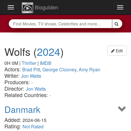
Bioguiden
Toggle
Togg
navigation
navig
Wolfs
(
2024
)
Edit
0H 0M
|
Thriller
|
IMDB
Actors:
Brad Pitt
,
George Clooney
,
Amy Ryan
Writer:
Jon Watts
Producers:
-
Director:
Jon Watts
Related Countries:
-
Danmark
Added:
2024-06-15
Rating:
Not Rated