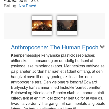
Added:
2019-12-03
Rating:
Not Rated
Anthropocene: The Human Epoch
Kæmpemæssige kenyanske plasticlossepladser,
chilenske lithiumsøer og en uendelig horisont af
psykedeliske minelandskaber. Menneskets indflydelse
på planeten Jorden har nået et sådant omfang, at den
har givet navn til en ny geologisk tidsalder: den
antropocæne æra. Den visionære fotograf Edward
Burtynsky har sammen med instruktørparret Jennifer
Baichwal og Nicolas de Pencier skabt et monumentalt
billedværk af en film, der zoomer helt ud for at vise os,
hvad i alverden vi har gang i. Et sammenfald af globale
kriser - fra industrialisering og klima til