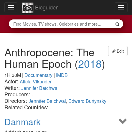
Bioguiden
Toggle
Togg
navigation
navig
Anthropocene: The
Edit
Human Epoch
(
2018
)
1H 30M
|
Documentary
|
IMDB
Actor:
Alicia Vikander
Writer:
Jennifer Baichwal
Producers:
-
Directors:
Jennifer Baichwal
,
Edward Burtynsky
Related Countries:
-
Danmark