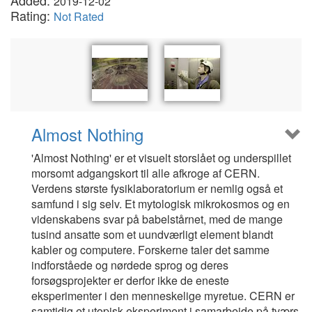
Added:
2019-12-02
Rating:
Not Rated
Almost Nothing
'Almost Nothing' er et visuelt storslået og underspillet
morsomt adgangskort til alle afkroge af CERN.
Verdens største fysiklaboratorium er nemlig også et
samfund i sig selv. Et mytologisk mikrokosmos og en
videnskabens svar på babelstårnet, med de mange
tusind ansatte som et uundværligt element blandt
kabler og computere. Forskerne taler det samme
indforståede og nørdede sprog og deres
forsøgsprojekter er derfor ikke de eneste
eksperimenter i den menneskelige myretue. CERN er
samtidig et utopisk eksperiment i samarbejde på tværs