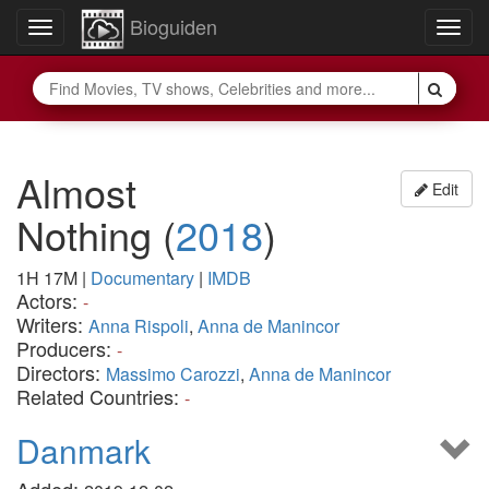
Bioguiden
Toggle
Togg
navigation
navig
Almost
Edit
Nothing
(
2018
)
1H 17M
|
Documentary
|
IMDB
Actors:
-
Writers:
Anna Rispoli
,
Anna de Manincor
Producers:
-
Directors:
Massimo Carozzi
,
Anna de Manincor
Related Countries:
-
Danmark