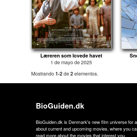
Læreren som lovede havet
Sne
1 de mayo de 2025
Mostrando
1-2
de
2
elementos.
BioGuiden.dk
BioGuiden.dk is Denmark's new film universe for all
about current and upcoming movies, where you can
read more about the movies that interest you