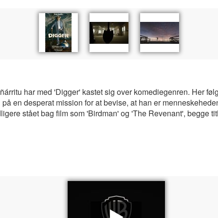
ñárritu har med 'Digger' kastet sig over komediegenren. Her fø
på en desperat mission for at bevise, at han er menneskehedens f
idligere stået bag film som 'Birdman' og 'The Revenant', begge t