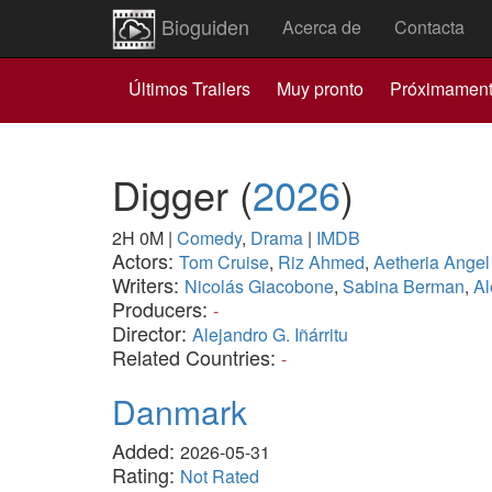
Bioguiden
Acerca de
Contacta
Últimos Trailers
Muy pronto
Próximamen
Digger
(
2026
)
2H 0M
|
Comedy
,
Drama
|
IMDB
Actors:
Tom Cruise
,
Riz Ahmed
,
Aetheria Angel
Writers:
Nicolás Giacobone
,
Sabina Berman
,
Al
Producers:
-
Director:
Alejandro G. Iñárritu
Related Countries:
-
Danmark
Added:
2026-05-31
Rating:
Not Rated