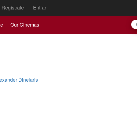
Regístrate
Entrar
te
Our Cinemas
exander Dinelaris