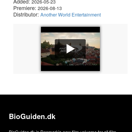
Added:
2026-05-23
Premiere:
2026-08-13
Distributor:
Another World Entertainment
BioGuiden.dk
BioGuiden.dk is Denmark's new film universe for all film