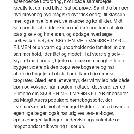
spændende udfordring, hvor både samarbejde,
kreativitet og mod bliver sat på prøve. Samtidig bringer
nye elever og nye magiske dyr frisk energi til klassen –
men også nye følelser, venskaber og konflikter. Midt i
kampen for at redde skolen må børnene lære at stole
på sig selv og hinanden, og opdage hvad ægte
fællesskab betyder. SKOLEN MED MAGISKE DYR –
FILMEN er en varm og underholdende familiefilm om
sammenhold, identitet og modet til at være sig selv –
krydret med humor, hjerte og masser af magi. Filmen
bygger videre på den populære bogserie og har
allerede begejstret et stort publikum i de danske
biografer. Glæd jer til et eventyr, der vil tryllebinde både
børn og voksne, når magien indtager det store lærred.
Filmene om SKOLEN MED MAGISKE DYR er baseret
på Margit Auers populære børnebogsserie, der i
Danmark er udgivet af Forlaget Bolden, der, ud over de
egentlige bøger, også har udgivet læs-let-bøger,
opgavebøger, lydbøger, undervisningsmateriale og
meget andet i tilknytning til serien.