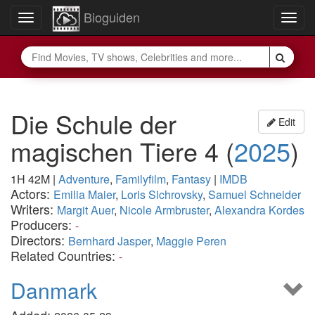
Bioguiden
Toggle
Togg
navigation
navig
Die Schule der
Edit
magischen Tiere 4
(
2025
)
1H 42M
|
Adventure
,
Familyfilm
,
Fantasy
|
IMDB
Actors:
Emilia Maier
,
Loris Sichrovsky
,
Samuel Schneider
Writers:
Margit Auer
,
Nicole Armbruster
,
Alexandra Kordes
Producers:
-
Directors:
Bernhard Jasper
,
Maggie Peren
Related Countries:
-
Danmark