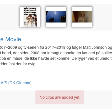
he Movie
007–2009 og tv-serien fra 2017–2018 og følger Matt Johnson og
band, der siden 2008 har forsøgt at booke en koncert på spillest
 på en måde, de ikke havde set komme: De ryger ved et uheld tilb
der fast der for evigt.
on A/S (DK-Cinema)
No clips are added yet.