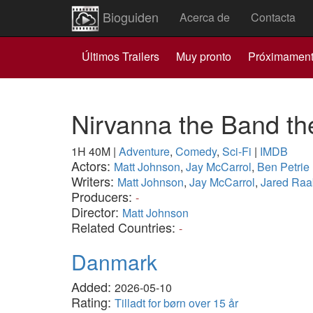
Bioguiden
Acerca de
Contacta
Últimos Trailers
Muy pronto
Próximamen
Nirvanna the Band t
1H 40M
|
Adventure
,
Comedy
,
Sci-Fi
|
IMDB
Actors:
Matt Johnson
,
Jay McCarrol
,
Ben Petrie
Writers:
Matt Johnson
,
Jay McCarrol
,
Jared Raa
Producers:
-
Director:
Matt Johnson
Related Countries:
-
Danmark
Added:
2026-05-10
Rating:
Tilladt for børn over 15 år