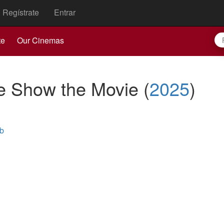
Regístrate
Entrar
te
Our Cinemas
he Show the Movie
(
2025
)
b