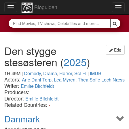
Bioguiden
Toggle
Togg
navigation
navig
Den stygge
Edit
stesøsteren
(
2025
)
1H 49M
|
Comedy
,
Drama
,
Horror
,
Sci-Fi
|
IMDB
Actors:
Ane Dahl Torp
,
Lea Myren
,
Thea Sofie Loch Næss
Writer:
Emilie Blichfeldt
Producers:
-
Director:
Emilie Blichfeldt
Related Countries:
-
Danmark