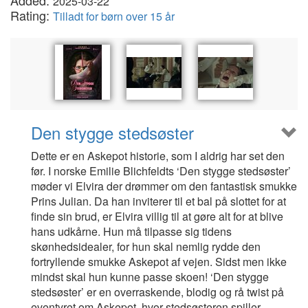
Added:
2025-03-22
Rating:
Tilladt for børn over 15 år
Den stygge stedsøster
Dette er en Askepot historie, som I aldrig har set den
før. I norske Emilie Blichfeldts ‘Den stygge stedsøster’
møder vi Elvira der drømmer om den fantastisk smukke
Prins Julian. Da han inviterer til et bal på slottet for at
finde sin brud, er Elvira villig til at gøre alt for at blive
hans udkårne. Hun må tilpasse sig tidens
skønhedsidealer, for hun skal nemlig rydde den
fortryllende smukke Askepot af vejen. Sidst men ikke
mindst skal hun kunne passe skoen! ‘Den stygge
stedsøster’ er en overraskende, blodig og rå twist på
eventyret om Askepot, hvor stedsøsteren spiller