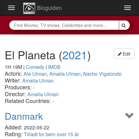
Bioguiden
Toggle
Togg
navigation
navig
El Planeta
(
2021
)
Edit
1H 19M
|
Comedy
|
IMDB
Actors:
Ale Ulman
,
Amalia Ulman
,
Nacho Vigalondo
Writer:
Amalia Ulman
Producers:
-
Director:
Amalia Ulman
Related Countries:
-
Danmark
Added:
2022-05-22
Rating:
Tilladt for børn over 15 år