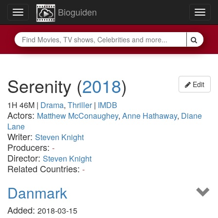
Bioguiden
Toggle
Togg
navigation
navig
Serenity
(
2018
)
Edit
1H 46M
|
Drama
,
Thriller
|
IMDB
Actors:
Matthew McConaughey
,
Anne Hathaway
,
Diane
Lane
Writer:
Steven Knight
Producers:
-
Director:
Steven Knight
Related Countries:
-
Danmark
Added:
2018-03-15