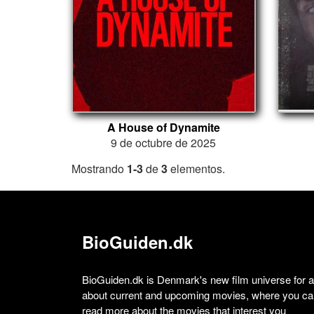
A House of Dynamite
9 de octubre de 2025
Mostrando
1-3
de
3
elementos.
BioGuiden.dk
BioGuiden.dk is Denmark's new film universe for all
about current and upcoming movies, where you can
read more about the movies that interest you