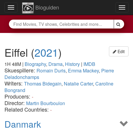
Bioguiden
Toggle
Togg
navigation
navig
Eiffel
(
2021
)
Edit
1H 48M
|
Biography
,
Drama
,
History
|
IMDB
Skuespillere:
Romain Duris
,
Emma Mackey
,
Pierre
Deladonchamps
Writers:
Thomas Bidegain
,
Natalie Carter
,
Caroline
Bongrand
Producers:
-
Director:
Martin Bourboulon
Related Countries:
-
Danmark