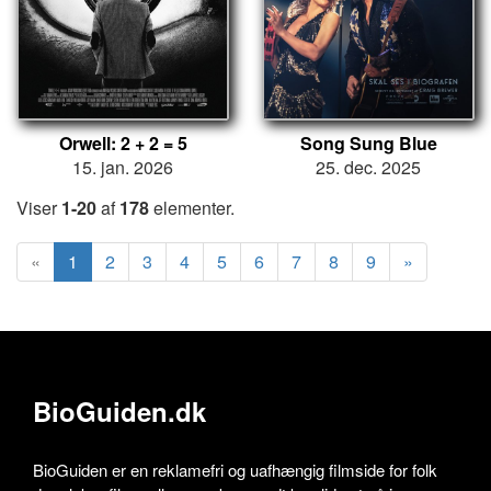
Orwell: 2 + 2 = 5
Song Sung Blue
15. jan. 2026
25. dec. 2025
Viser
1-20
af
178
elementer.
«
1
2
3
4
5
6
7
8
9
»
BioGuiden.dk
BioGuiden er en reklamefri og uafhængig filmside for folk