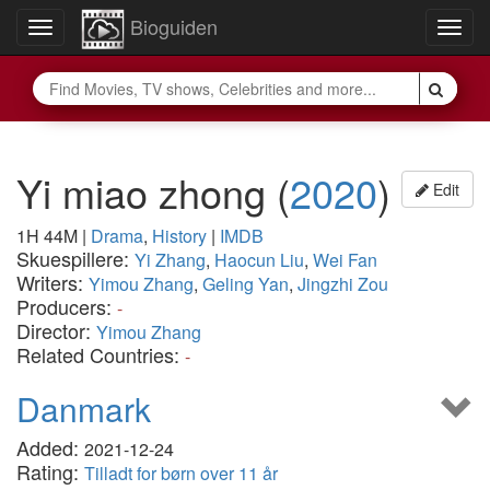
Bioguiden
Toggle
Togg
navigation
navig
Yi miao zhong
(
2020
)
Edit
1H 44M
|
Drama
,
History
|
IMDB
Skuespillere:
Yi Zhang
,
Haocun Liu
,
Wei Fan
Writers:
Yimou Zhang
,
Geling Yan
,
Jingzhi Zou
Producers:
-
Director:
Yimou Zhang
Related Countries:
-
Danmark
Added:
2021-12-24
Rating:
Tilladt for børn over 11 år