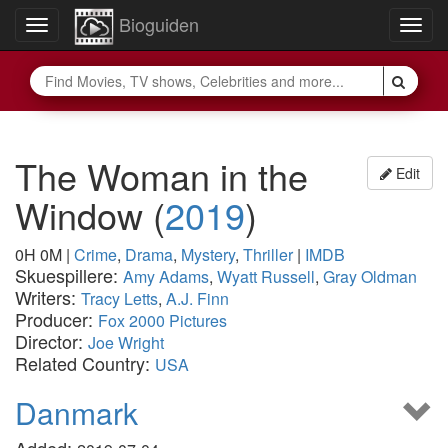
Bioguiden
Toggle
Togg
navigation
navig
The Woman in the
Edit
Window
(
2019
)
0H 0M
|
Crime
,
Drama
,
Mystery
,
Thriller
|
IMDB
Skuespillere:
Amy Adams
,
Wyatt Russell
,
Gray Oldman
Writers:
Tracy Letts
,
A.J. Finn
Producer:
Fox 2000 Pictures
Director:
Joe Wright
Related Country:
USA
Danmark