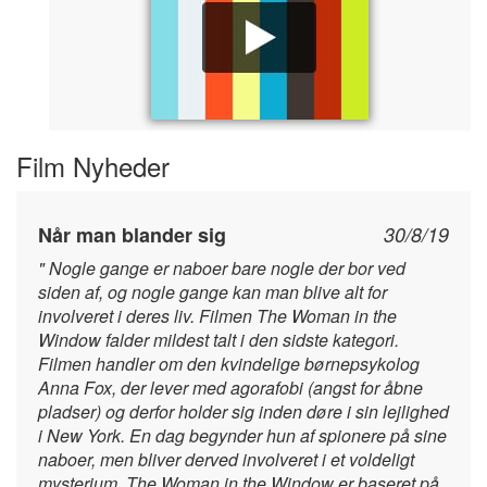
Film Nyheder
Når man blander sig
30/8/19
" Nogle gange er naboer bare nogle der bor ved
siden af, og nogle gange kan man blive alt for
involveret i deres liv. Filmen The Woman in the
Window falder mildest talt i den sidste kategori.
Filmen handler om den kvindelige børnepsykolog
Anna Fox, der lever med agorafobi (angst for åbne
pladser) og derfor holder sig inden døre i sin lejlighed
i New York. En dag begynder hun af spionere på sine
naboer, men bliver derved involveret i et voldeligt
mysterium. The Woman in the Window er baseret på