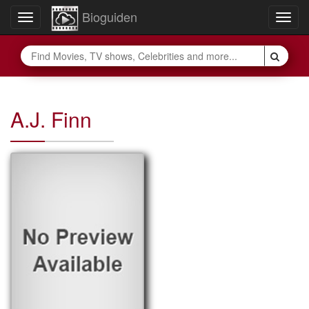
Bioguiden
Toggle
Togg
navigation
navig
A.J. Finn