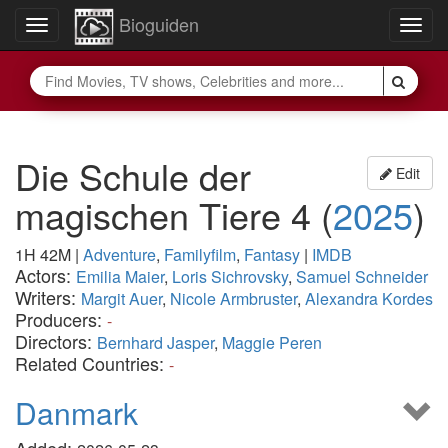
Bioguiden
Toggle
Togg
navigation
navig
Die Schule der
Edit
magischen Tiere 4
(
2025
)
1H 42M
|
Adventure
,
Familyfilm
,
Fantasy
|
IMDB
Actors:
Emilia Maier
,
Loris Sichrovsky
,
Samuel Schneider
Writers:
Margit Auer
,
Nicole Armbruster
,
Alexandra Kordes
Producers:
-
Directors:
Bernhard Jasper
,
Maggie Peren
Related Countries:
-
Danmark