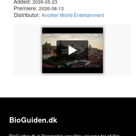
Added:
2026-05-23
Premiere:
2026-08-13
Distributor:
Another World Entertainment
BioGuiden.dk
BioGuiden.dk is Denmark's new film universe for all film