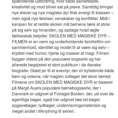
spændende udfordring, hvor både samarbejde,
kreativitet og mod bliver sat på prøve. Samtidig bringer
nye elever og nye magiske dyr frisk energi til klassen –
men også nye følelser, venskaber og konflikter. Midt i
kampen for at redde skolen må børnene lære at stole
på sig selv og hinanden, og opdage hvad ægte
fællesskab betyder. SKOLEN MED MAGISKE DYR –
FILMEN er en varm og underholdende familiefilm om
sammenhold, identitet og modet til at være sig selv –
krydret med humor, hjerte og masser af magi. Filmen
bygger videre på den populære bogserie og har
allerede begejstret et stort publikum i de danske
biografer. Glæd jer til et eventyr, der vil tryllebinde både
børn og voksne, når magien indtager det store lærred.
Filmene om SKOLEN MED MAGISKE DYR er baseret
på Margit Auers populære børnebogsserie, der i
Danmark er udgivet af Forlaget Bolden, der, ud over de
egentlige bøger, også har udgivet læs-let-bøger,
opgavebøger, lydbøger, undervisningsmateriale og
meget andet i tilknytning til serien.