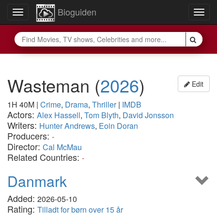
Bioguiden
Toggle
Togg
navigation
navig
Wasteman
(
2026
)
Edit
1H 40M
|
Crime
,
Drama
,
Thriller
|
IMDB
Actors:
Alex Hassell
,
Tom Blyth
,
David Jonsson
Writers:
Hunter Andrews
,
Eoin Doran
Producers:
-
Director:
Cal McMau
Related Countries:
-
Danmark
Added:
2026-05-10
Rating:
Tilladt for børn over 15 år