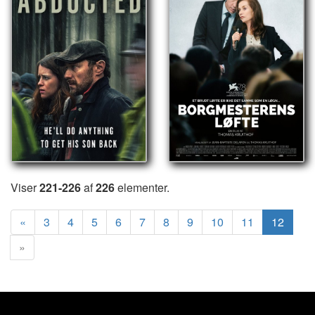
Viser
221-226
af
226
elementer.
«
3
4
5
6
7
8
9
10
11
12
»