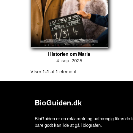
Historien om Maria
4. sep. 2025
Viser
1-1
af
1
element.
BioGuiden.dk
BioGuiden er en reklamefri og uafhængig filmside for
bare godt kan lide at gå i biografen.