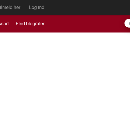
ilmeld her
Log ind
nart
Find biografen