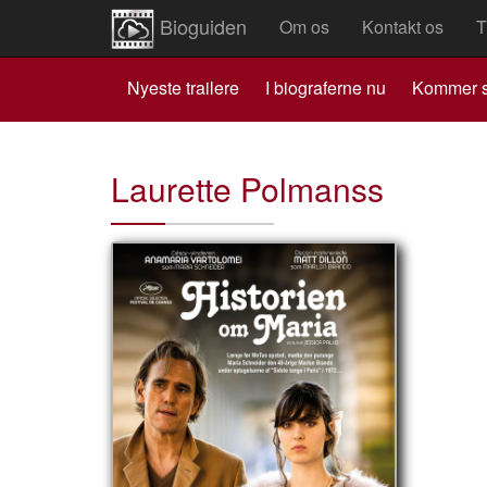
Bioguiden
Om os
Kontakt os
T
Nyeste trailere
I biograferne nu
Kommer s
Laurette Polmanss