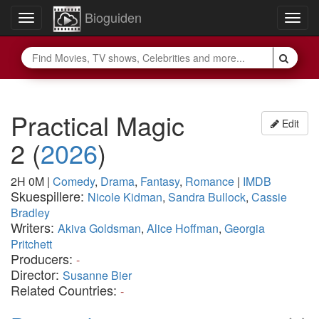
Bioguiden
Toggle
Togg
navigation
navig
Practical Magic
Edit
2
(
2026
)
2H 0M
|
Comedy
,
Drama
,
Fantasy
,
Romance
|
IMDB
Skuespillere:
Nicole Kidman
,
Sandra Bullock
,
Cassie
Bradley
Writers:
Akiva Goldsman
,
Alice Hoffman
,
Georgia
Pritchett
Producers:
-
Director:
Susanne Bier
Related Countries:
-