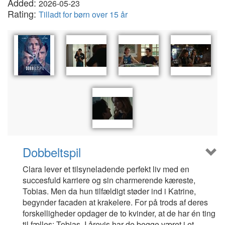
Added:
2026-05-23
Rating:
Tilladt for børn over 15 år
Dobbeltspil
Clara lever et tilsyneladende perfekt liv med en
succesfuld karriere og sin charmerende kæreste,
Tobias. Men da hun tilfældigt støder ind i Katrine,
begynder facaden at krakelere. For på trods af deres
forskelligheder opdager de to kvinder, at de har én ting
til fælles: Tobias. I årevis har de begge været i et