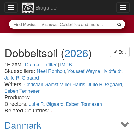
Bioguiden
Toggle
Togg
navigation
navig
Dobbeltspil
(
2026
)
Edit
1H 36M
|
Drama
,
Thriller
|
IMDB
Skuespillere:
Neel Rønholt
,
Youssef Wayne Hvidtfeldt
,
Julie R. Ølgaard
Writers:
Christian Gamst Miller-Harris
,
Julie R. Ølgaard
,
Esben Tønnesen
Producers:
-
Directors:
Julie R. Ølgaard
,
Esben Tønnesen
Related Countries:
-
Danmark