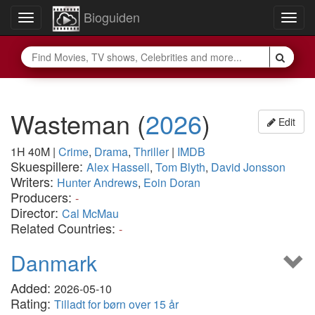
Bioguiden
Toggle
Togg
navigation
navig
Wasteman
(
2026
)
Edit
1H 40M
|
Crime
,
Drama
,
Thriller
|
IMDB
Skuespillere:
Alex Hassell
,
Tom Blyth
,
David Jonsson
Writers:
Hunter Andrews
,
Eoin Doran
Producers:
-
Director:
Cal McMau
Related Countries:
-
Danmark
Added:
2026-05-10
Rating:
Tilladt for børn over 15 år