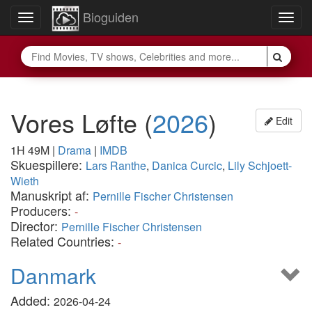
Bioguiden
Toggle
Togg
navigation
navig
Vores Løfte
(
2026
)
Edit
1H 49M
|
Drama
|
IMDB
Skuespillere:
Lars Ranthe
,
Danica Curcic
,
Lily Schjoett-
Wieth
Manuskript af:
Pernille Fischer Christensen
Producers:
-
Director:
Pernille Fischer Christensen
Related Countries:
-
Danmark
Added:
2026-04-24