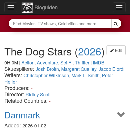
Bioguiden
Toggle
Togg
navigation
navig
The Dog Stars
(
2026
)
Edit
0H 0M
|
Action
,
Adventure
,
Sci-Fi
,
Thriller
|
IMDB
Skuespillere:
Josh Brolin
,
Margaret Qualley
,
Jacob Elordi
Writers:
Christopher Wilkinson
,
Mark L. Smith
,
Peter
Heller
Producers:
-
Director:
Ridley Scott
Related Countries:
-
Danmark
Added:
2026-01-02