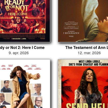
dy or Not 2: Here I Come
The Testament of Ann 
9. apr. 2026
12. mar. 2026