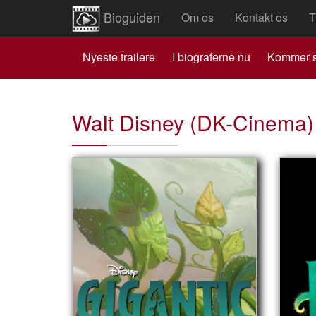
Bioguiden
Om os
Kontakt os
T
Nyeste trailere
I biograferne nu
Kommer s
Walt Disney (DK-Cinema)