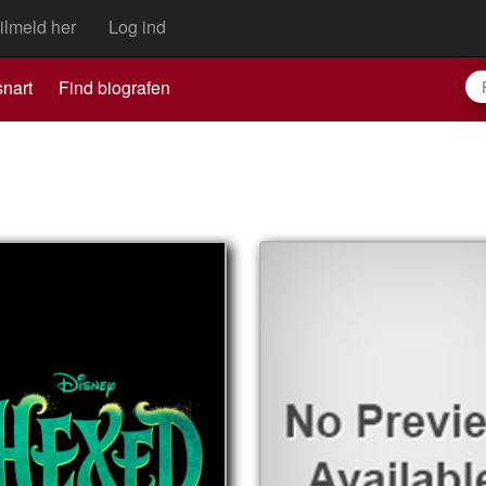
ilmeld her
Log ind
nart
Find biografen