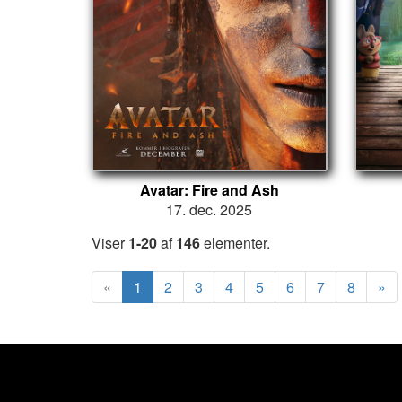
Avatar: Fire and Ash
17. dec. 2025
Viser
1-20
af
146
elementer.
«
1
2
3
4
5
6
7
8
»