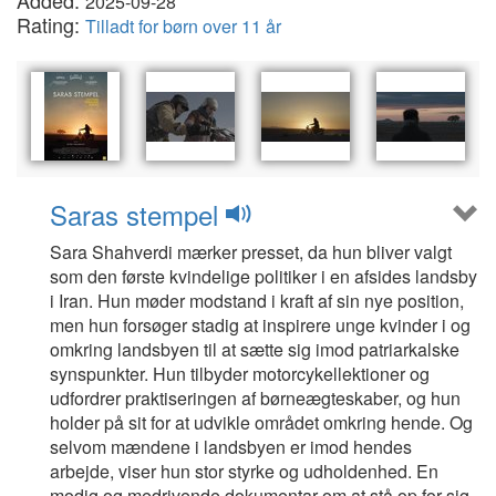
Added:
2025-09-28
Rating:
Tilladt for børn over 11 år
Saras stempel
Sara Shahverdi mærker presset, da hun bliver valgt
som den første kvindelige politiker i en afsides landsby
i Iran. Hun møder modstand i kraft af sin nye position,
men hun forsøger stadig at inspirere unge kvinder i og
omkring landsbyen til at sætte sig imod patriarkalske
synspunkter. Hun tilbyder motorcykellektioner og
udfordrer praktiseringen af børneægteskaber, og hun
holder på sit for at udvikle området omkring hende. Og
selvom mændene i landsbyen er imod hendes
arbejde, viser hun stor styrke og udholdenhed. En
modig og medrivende dokumentar om at stå op for sig