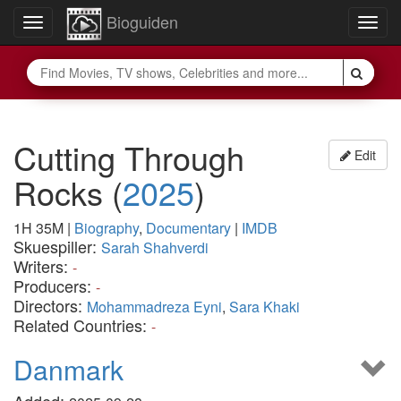
Bioguiden
Toggle
Togg
navigation
navig
Cutting Through
Edit
Rocks
(
2025
)
1H 35M
|
Biography
,
Documentary
|
IMDB
Skuespiller:
Sarah Shahverdi
Writers:
-
Producers:
-
Directors:
Mohammadreza Eyni
,
Sara Khaki
Related Countries:
-
Danmark