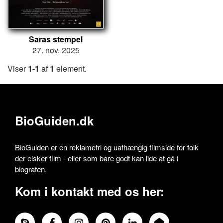
Saras stempel
27. nov. 2025
Viser
1-1
af
1
element.
BioGuiden.dk
BioGuiden er en reklamefri og uafhængig filmside for folk
der elsker film - eller som bare godt kan lide at gå i
biografen.
Kom i kontakt med os her: