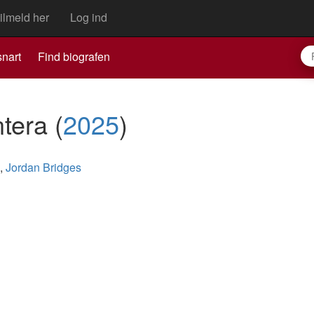
ilmeld her
Log ind
nart
Find biografen
ntera
(
2025
)
,
Jordan Bridges