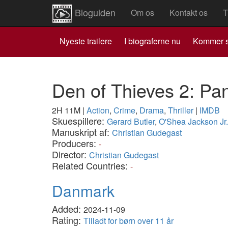
Bioguiden
Om os
Kontakt os
T
Nyeste trailere
I biograferne nu
Kommer s
Den of Thieves 2: Pa
2H 11M
|
Action
,
Crime
,
Drama
,
Thriller
|
IMDB
Skuespillere:
Gerard Butler
,
O'Shea Jackson Jr.
Manuskript af:
Christian Gudegast
Producers:
-
Director:
Christian Gudegast
Related Countries:
-
Danmark
Added:
2024-11-09
Rating:
Tilladt for børn over 11 år