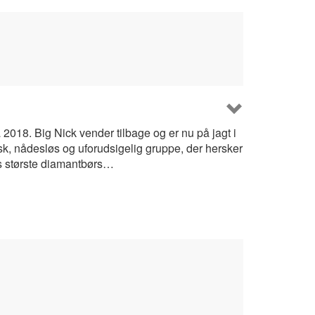
 2018. Big Nick vender tilbage og er nu på jagt i
k, nådesløs og uforudsigelig gruppe, der hersker
ns største diamantbørs…