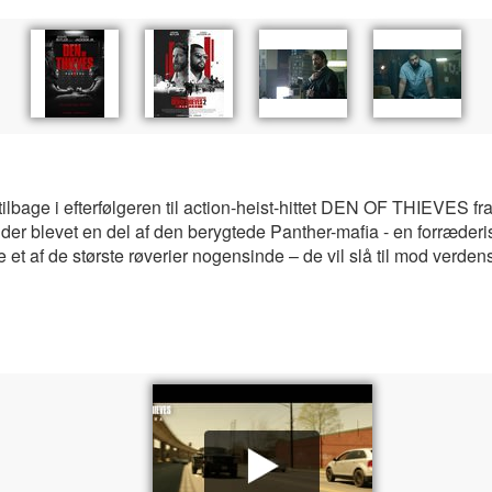
lbage i efterfølgeren til action-heist-hittet DEN OF THIEVES fra
er blevet en del af den berygtede Panther-mafia - en forræderis
 et af de største røverier nogensinde – de vil slå til mod verde