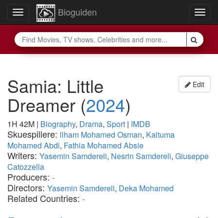
Bioguiden
Toggle
Togg
navigation
navig
Samia: Little
Edit
Dreamer
(
2024
)
1H 42M
|
Biography
,
Drama
,
Sport
|
IMDB
Skuespillere:
llham Mohamed Osman
,
Kaltuma
Mohamed Abdi
,
Fathia Mohamed Absie
Writers:
Yasemin Samdereli
,
Nesrin Samdereli
,
Giuseppe
Catozzella
Producers:
-
Directors:
Yasemin Samdereli
,
Deka Mohamed
Related Countries:
-