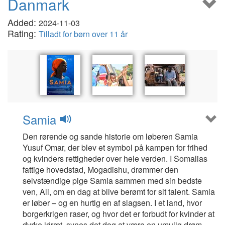
Danmark
Added:
2024-11-03
Rating:
Tilladt for børn over 11 år
Samia
Den rørende og sande historie om løberen Samia
Yusuf Omar, der blev et symbol på kampen for frihed
og kvinders rettigheder over hele verden. I Somalias
fattige hovedstad, Mogadishu, drømmer den
selvstændige pige Samia sammen med sin bedste
ven, Ali, om en dag at blive berømt for sit talent. Samia
er løber – og en hurtig en af slagsen. I et land, hvor
borgerkrigen raser, og hvor det er forbudt for kvinder at
dyrke idræt, synes det dog at være en umulig drøm.