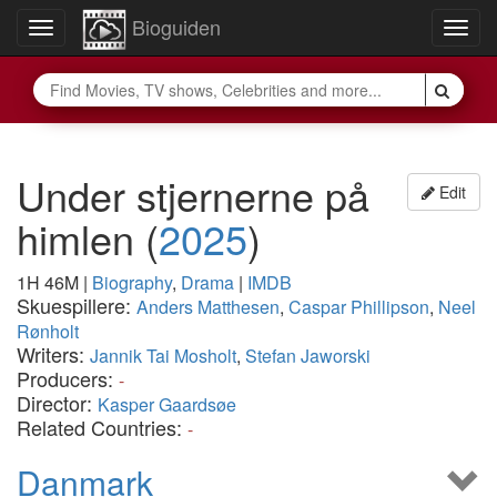
Bioguiden
Toggle
Togg
navigation
navig
Under stjernerne på
Edit
himlen
(
2025
)
1H 46M
|
Biography
,
Drama
|
IMDB
Skuespillere:
Anders Matthesen
,
Caspar Phillipson
,
Neel
Rønholt
Writers:
Jannik Tai Mosholt
,
Stefan Jaworski
Producers:
-
Director:
Kasper Gaardsøe
Related Countries:
-
Danmark