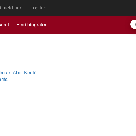
ilmeld her
Log ind
nart
Find biografen
Imran Abdi Kedir
rifs