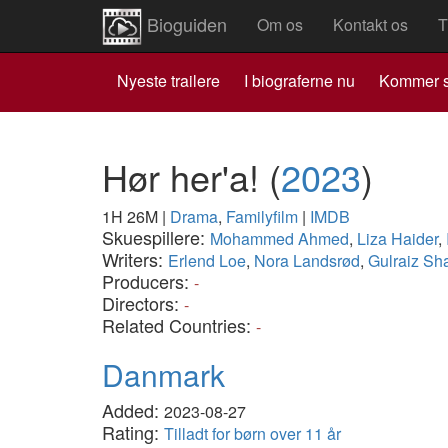
Bioguiden
Om os
Kontakt os
T
Nyeste trailere
I biograferne nu
Kommer s
Hør her'a!
(
2023
)
1H 26M
|
Drama
,
Familyfilm
|
IMDB
Skuespillere:
Mohammed Ahmed
,
Liza Haider
,
Writers:
Erlend Loe
,
Nora Landsrød
,
Gulraiz Sha
Producers:
-
Directors:
-
Related Countries:
-
Danmark
Added:
2023-08-27
Rating:
Tilladt for børn over 11 år