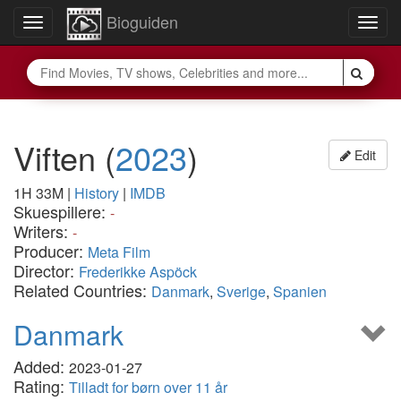
Bioguiden
Toggle
Togg
navigation
navig
Viften
(
2023
)
Edit
1H 33M
|
History
|
IMDB
Skuespillere:
-
Writers:
-
Producer:
Meta Film
Director:
Frederikke Aspöck
Related Countries:
Danmark
,
Sverige
,
Spanien
Danmark
Added:
2023-01-27
Rating:
Tilladt for børn over 11 år