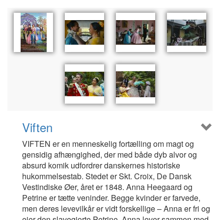
Viften
VIFTEN er en menneskelig fortælling om magt og
gensidig afhængighed, der med både dyb alvor og
absurd komik udfordrer danskernes historiske
hukommelsestab. Stedet er Skt. Croix, De Dansk
Vestindiske Øer, året er 1848. Anna Heegaard og
Petrine er tætte veninder. Begge kvinder er farvede,
men deres levevilkår er vidt forskellige – Anna er fri og
ejer den slavegjorte Petrine. Anna lever sammen med