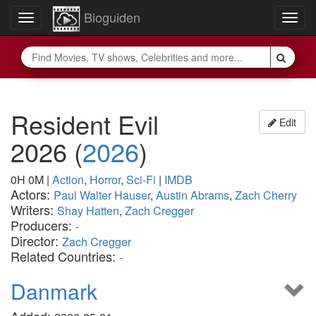
Bioguiden
Toggle
Togg
navigation
navig
Resident Evil
Edit
2026
(
2026
)
0H 0M
|
Action
,
Horror
,
Sci-Fi
|
IMDB
Actors:
Paul Walter Hauser
,
Austin Abrams
,
Zach Cherry
Writers:
Shay Hatten
,
Zach Cregger
Producers:
-
Director:
Zach Cregger
Related Countries:
-
Danmark