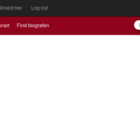
ilmeld her
Log ind
nart
Find biografen