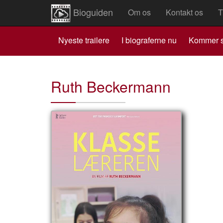
Bioguiden
Om os
Kontakt os
T
Nyeste trailere
I biograferne nu
Kommer s
Ruth Beckermann