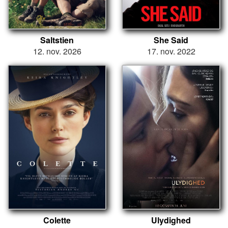
Saltstien
She Said
12. nov. 2026
17. nov. 2022
Colette
Ulydighed