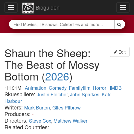
Bioguiden
Toggle
Togg
navigation
navig
Shaun the Sheep:
Edit
The Beast of Mossy
Bottom
(
2026
)
1H 31M
|
Animation
,
Comedy
,
Familyfilm
,
Horror
|
IMDB
Skuespillere:
Justin Fletcher
,
John Sparkes
,
Kate
Harbour
Writers:
Mark Burton
,
Giles Pilbrow
Producers:
-
Directors:
Steve Cox
,
Matthew Walker
Related Countries:
-