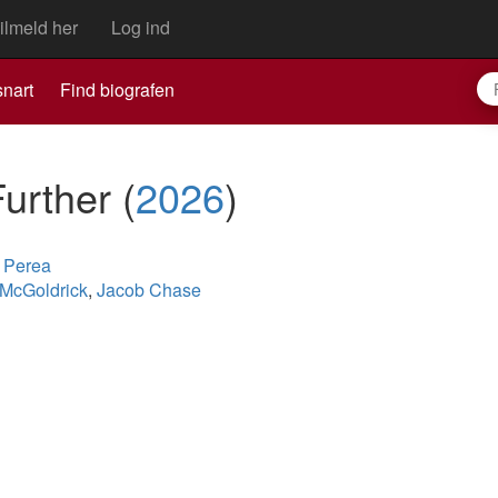
ilmeld her
Log ind
nart
Find biografen
Further
(
2026
)
 Perea
-McGoldrick
,
Jacob Chase