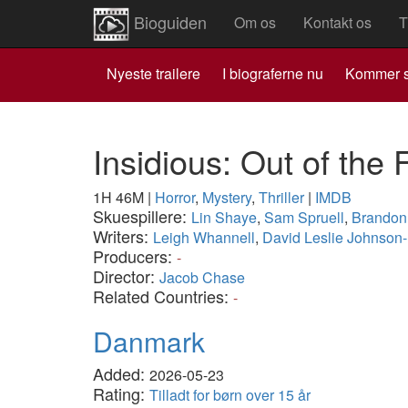
Bioguiden
Om os
Kontakt os
T
Nyeste trailere
I biograferne nu
Kommer s
Insidious: Out of the 
1H 46M
|
Horror
,
Mystery
,
Thriller
|
IMDB
Skuespillere:
Lin Shaye
,
Sam Spruell
,
Brandon
Writers:
Leigh Whannell
,
David Leslie Johnson
Producers:
-
Director:
Jacob Chase
Related Countries:
-
Danmark
Added:
2026-05-23
Rating:
Tilladt for børn over 15 år