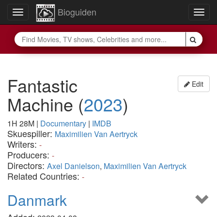
Bioguiden
Toggle
Togg
navigation
navig
Fantastic
Edit
Machine
(
2023
)
1H 28M
|
Documentary
|
IMDB
Skuespiller:
Maximilien Van Aertryck
Writers:
-
Producers:
-
Directors:
Axel Danielson
,
Maximilien Van Aertryck
Related Countries:
-
Danmark