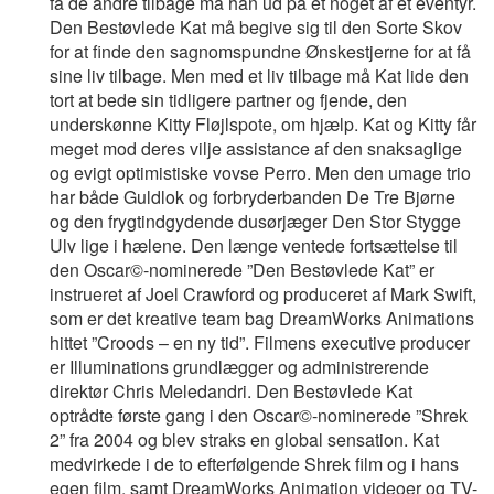
få de andre tilbage må han ud på et noget af et eventyr.
Den Bestøvlede Kat må begive sig til den Sorte Skov
for at finde den sagnomspundne Ønskestjerne for at få
sine liv tilbage. Men med et liv tilbage må Kat lide den
tort at bede sin tidligere partner og fjende, den
underskønne Kitty Fløjlspote, om hjælp. Kat og Kitty får
meget mod deres vilje assistance af den snaksaglige
og evigt optimistiske vovse Perro. Men den umage trio
har både Guldlok og forbryderbanden De Tre Bjørne
og den frygtindgydende dusørjæger Den Stor Stygge
Ulv lige i hælene. Den længe ventede fortsættelse til
den Oscar©-nominerede ”Den Bestøvlede Kat” er
instrueret af Joel Crawford og produceret af Mark Swift,
som er det kreative team bag DreamWorks Animations
hittet ”Croods – en ny tid”. Filmens executive producer
er Illuminations grundlægger og administrerende
direktør Chris Meledandri. Den Bestøvlede Kat
optrådte første gang i den Oscar©-nominerede ”Shrek
2” fra 2004 og blev straks en global sensation. Kat
medvirkede i de to efterfølgende Shrek film og i hans
egen film, samt DreamWorks Animation videoer og TV-