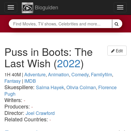
Bioguiden
Toggle
Togg
navigation
navig
Puss in Boots: The
Edit
Last Wish
(
2022
)
1H 40M
|
Adventure
,
Animation
,
Comedy
,
Familyfilm
,
Fantasy
|
IMDB
Skuespillere:
Salma Hayek
,
Olivia Colman
,
Florence
Pugh
Writers:
-
Producers:
-
Director:
Joel Crawford
Related Countries:
-