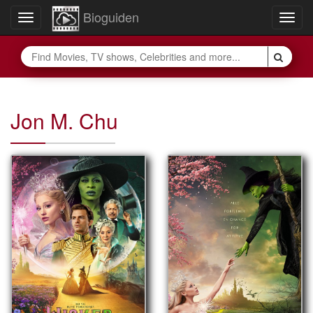
Bioguiden
Toggle
Togg
navigation
navig
Jon M. Chu